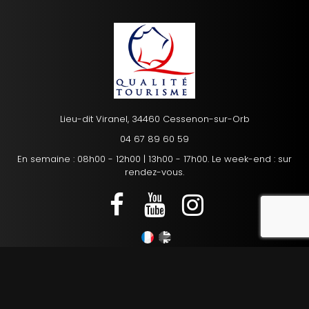
Lieu-dit Viranel, 34460 Cessenon-sur-Orb
04 67 89 60 59
En semaine : 08h00 - 12h00 | 13h00 - 17h00. Le week-end : sur
rendez-vous.
reca
Mentions légales
Charte d’utilisation des données personnelles
Plan du site
Gestion des cookies