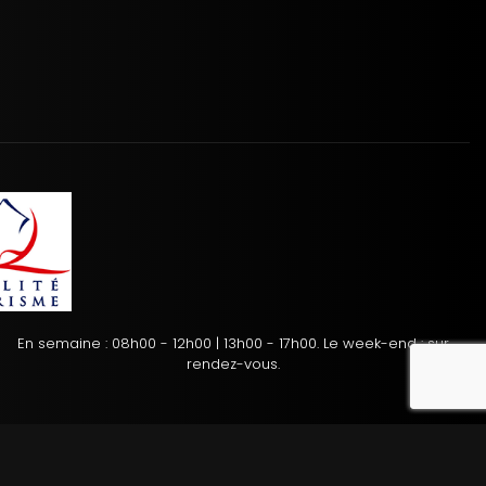
En semaine : 08h00 - 12h00 | 13h00 - 17h00. Le week-end : sur
reca
rendez-vous.
tion des cookies