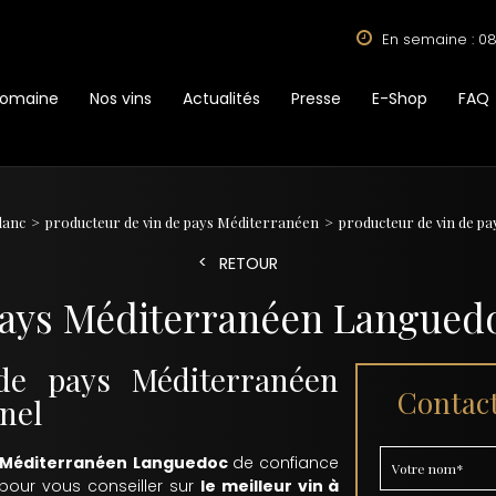
En semaine : 08
Domaine
Nos vins
Actualités
Presse
E-Shop
FAQ
lanc
producteur de vin de pays Méditerranéen
producteur de vin de p
RETOUR
pays Méditerranéen Langued
de pays Méditerranéen
Contact
nel
s Méditerranéen Languedoc
de confiance
 pour vous conseiller sur
le meilleur vin à