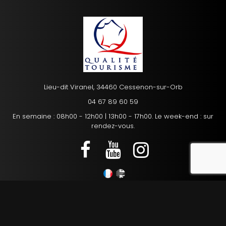
Lieu-dit Viranel, 34460 Cessenon-sur-Orb
04 67 89 60 59
En semaine : 08h00 - 12h00 | 13h00 - 17h00. Le week-end : sur
rendez-vous.
reca
Mentions légales
Charte d’utilisation des données personnelles
Plan du site
Gestion des cookies