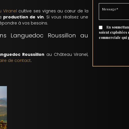
 Viranel
cultive ses vignes au cœur de la
sa
production de vin
. Si vous réalisez une
épondre à vos besoins.
En soumettant
soient exploitées
ins Languedoc Roussillon au
commerciale qui 
Languedoc Roussillon
au Château Viranel,
aire de contact
.