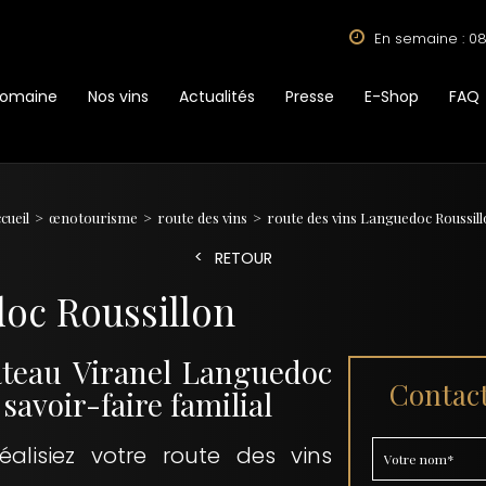
En semaine : 08
Domaine
Nos vins
Actualités
Presse
E-Shop
FAQ
cueil
œnotourisme
route des vins
route des vins Languedoc Roussil
RETOUR
doc Roussillon
âteau Viranel Languedoc
Contact
savoir-faire familial
alisiez votre route des vins