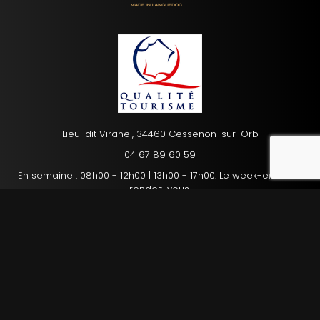
Lieu-dit Viranel, 34460 Cessenon-sur-Orb
reca
04 67 89 60 59
En semaine : 08h00 - 12h00 | 13h00 - 17h00. Le week-end : sur
rendez-vous.
Mentions légales
Charte d’utilisation des données personnelles
Plan du site
Gestion des cookies