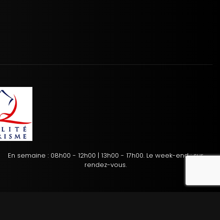
En semaine : 08h00 - 12h00 | 13h00 - 17h00. Le week-end : sur
reca
rendez-vous.
tion des cookies