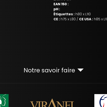
EAN 150 :
pH :
Étiquettes :
h80 x L110
CE :
h75 x L80 /
CE USA :
h85 x L1
Notre savoir faire