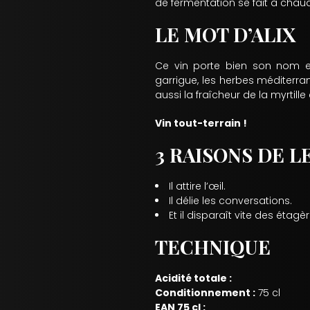
de fermentation se fait à chau
LE MOT D’ALIX
Ce vin porte bien son nom et 
garrigue, les herbes méditerra
aussi la fraîcheur de la myrtill
Vin tout-terrain !
3 RAISONS DE L
Il attire l’œil.
Il délie les conversations.
Et il disparaît vite des étagèr
TECHNIQUE
Acidité totale :
Conditionnement :
75 cl
EAN 75 cl :