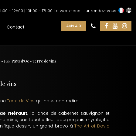
h00 - 12h00 | 13h00 - 17h00. Le week-end : sur rendez-vous.
Avis 4,9
Contact
 - IGP Pays d'Oc - Terre de vins
de vins
zine
Terre de Vins
qui nous contredira:
de l’Hérault
, l’alliance de cabernet sauvignon et
dise, une touche fleur pourpre puis myrtille, il a
nifique dessin, un grand bravo à
The Art of David