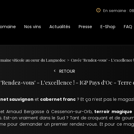
En semaine : 08
Domaine
Nos vins
Actualités
Presse
E-Shop
FAQ
domaine viticole au cœur du Languedoc
Cuvée 'Rendez-vous' - L'excellence !
RETOUR
'Rendez-vous' - L'excellence ! - IGP Pays d'Oc - Terre 
net sauvignon
et
cabernet franc
? Et ça n’est pas le maga
s et Arnaud Bergasse à Cessenon-sur-Orb,
terroir magique 
s. Est-on vraiment dans le Sud ? Tant de croquant et de gourman
iasme pour demander un premier rendez-vous. Et pour ce mag