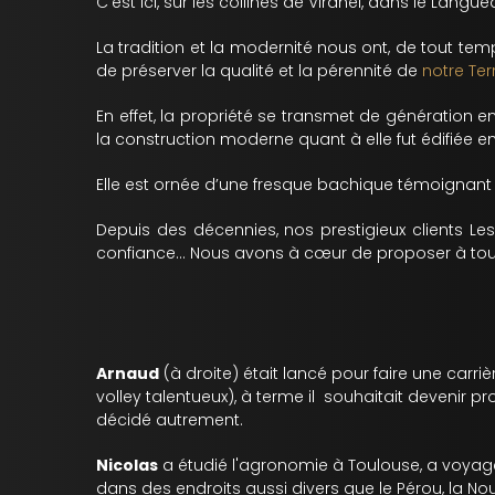
C’est ici, sur les collines de Viranel, dans le Langu
La tradition et la modernité nous ont, de tout t
de préserver la qualité et la pérennité de
notre Terr
En effet, la propriété se transmet de génération 
la construction moderne quant à elle fut édifiée en 
Elle est ornée d’une fresque bachique témoignant
Depuis des décennies, nos prestigieux clients Le
confiance... Nous avons à cœur de proposer à tous
Arnaud
(à droite) était lancé pour faire une carri
volley talentueux), à terme il souhaitait devenir prof
décidé autrement.
Nicolas
a étudié l'agronomie à Toulouse, a voyagé
dans des endroits aussi divers que le Pérou, la Nouve