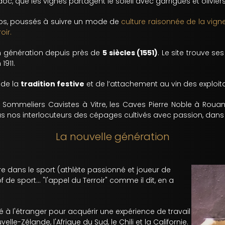
edoc, que les vignes partagent le soleil avec garrigues et oliviers
emps, poussés à suivre un mode de
culture raisonnée de la vign
oir.
en génération depuis près de
5 siècles (1551)
. Le site trouve se
1911.
 de la
tradition festive
et de l’attachement au vin des exploit
s Sommeliers Cavistes à Vitre, les Caves Pierre Noble à Roua
 nos interlocuteurs des cépages cultivés avec passion, dans l
La nouvelle génération
ère dans le sport (athlète passionné et joueur de
 de sport... "l'appel du Terroir" comme il dit, en a
 à l'étranger pour acquérir une expérience de travail
lle-Zélande, l'Afrique du Sud, le Chili et la Californie.