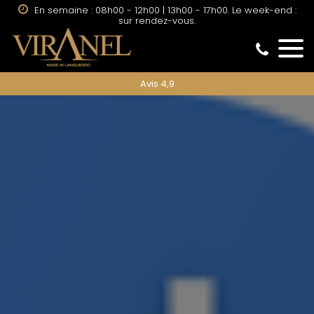
En semaine : 08h00 - 12h00 | 13h00 - 17h00. Le week-end :
sur rendez-vous.
Avis 4,9