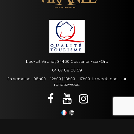
Lieu-dit Viranel, 34460 Cessenon-sur-Orb
04 67 89 60 59
En semaine : 08h00 - 12h00 | 13h00 - 17h00. Le week-end : sur
rendez-vous.
reca
Mentions légales
Charte d’utilisation des données personnelles
Plan du site