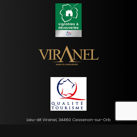
reca
Lieu-dit Viranel, 34460 Cessenon-sur-Orb
04 67 89 60 59