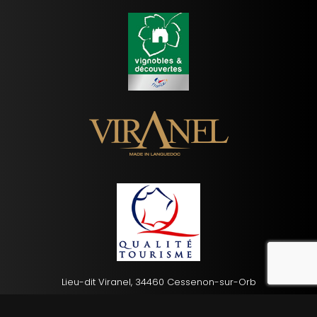
reca
Lieu-dit Viranel, 34460 Cessenon-sur-Orb
04 67 89 60 59