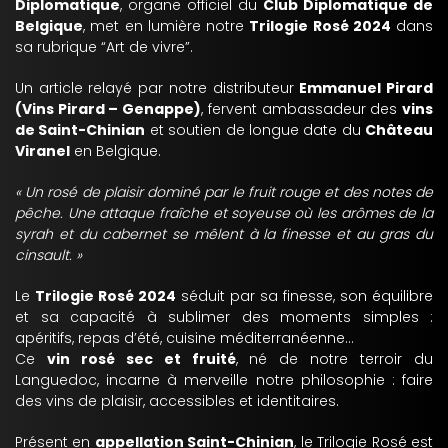
Diplomatique
, organe officiel du
Club Diplomatique de
Belgique
, met en lumière notre
Trilogie Rosé 2024
dans
sa rubrique “Art de vivre”.
Un article relayé par notre distributeur
Emmanuel Pirard
(Vins Pirard – Genappe)
, fervent ambassadeur des
vins
de Saint-Chinian
et soutien de longue date du
Château
Viranel
en Belgique.
« Un rosé de plaisir dominé par le fruit rouge et des notes de
pêche. Une attaque fraîche et soyeuse où les arômes de la
syrah et du cabernet se mêlent à la finesse et au gras du
cinsault. »
Le
Trilogie Rosé 2024
séduit par sa finesse, son équilibre
et sa capacité à sublimer des moments simples :
apéritifs, repas d’été, cuisine méditerranéenne…
Ce
vin rosé sec et fruité
, né de notre terroir du
Languedoc, incarne à merveille notre philosophie : faire
des vins de plaisir, accessibles et identitaires.
Présent en
appellation Saint-Chinian
, le Trilogie Rosé est