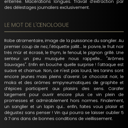
enterrée. Macérations longues. Travail d’extraction par
des délestages journaliers exclusivement.
LE MOT DE L'ŒNOLOGUE
Robe atramentaire, image de la puissance du sanglier. Au
premier coup de nez, l'étiquette jaillit... le poivre, le fruit noir
très mûr et écrasé, le thym, le fenouil, le pignon grillé. Une
senteur un peu musquée nous rappelle… "Arômes
Sauvages". Enfin en bouche quelle surprise ! l'attaque est
suave et charnue. Non, ce n'est pas lourd, les tanins sont
encore jeunes mais pleins d'avenir. Le chocolat noir, le
moka et des arômes empyreumatiques de graphite et
d’épices participent aux plaisirs des sens. Carafer
largement pour ouvrir encore plus ce vin plein de
promesses et admirablement hors normes. Finalement,
un sanglier et un lapin qui... enfin, faites vous plaisir et
dégustez sans penser ! Vin qui pourra se laisser oublier 5
à 7 ans dans de bonnes conditions de vieillissement.