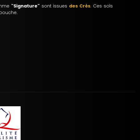
gamme
"Signature"
sont issues
des Crès
. Ces sols
 bouche.