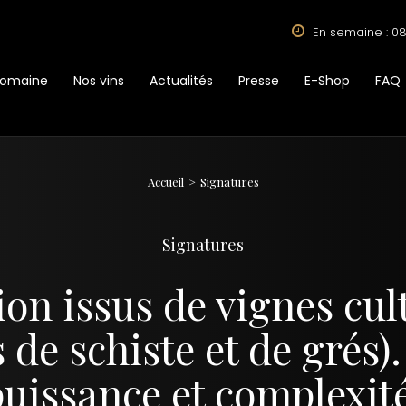
En semaine : 08
Domaine
Nos vins
Actualités
Presse
E-Shop
FAQ
Accueil
Signatures
Signatures
ion issus de vignes cult
s de schiste et de grés).
puissance et complexité