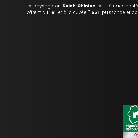
Le paysage en
Saint-Chinian
est très accident
offrent au
"V"
et à la cuvée
"1551"
puissance et com