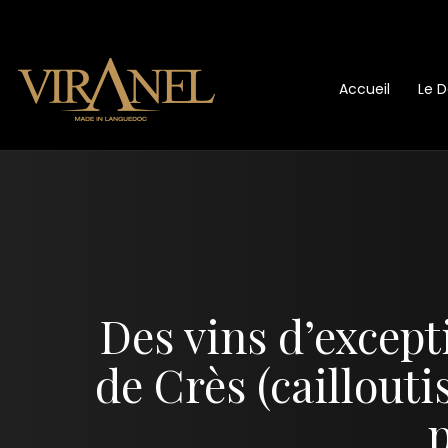
Accueil
Le 
Des vins d’except
de Crès (caillouti